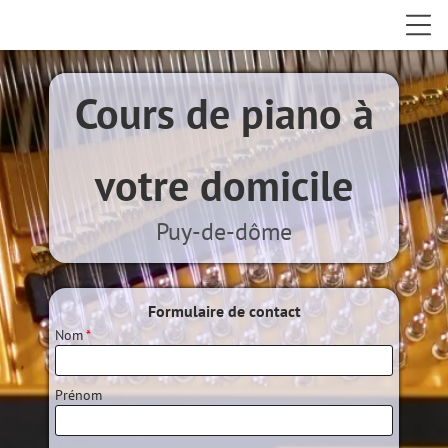
Cours de piano à
votre domicile
Puy-de-dôme
Formulaire de contact
Nom
*
Prénom